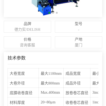
品牌
型号
德力实/DELISH
-
价格
产地
咨询客服
厦门
技术参数
大卷宽度
最大1100mm
成品宽度
最小20
大卷外径
最大800mm
成品外径
最大135
Max.400mm
3inch
底膜收卷直径
放卷卷芯直径
20~80μm
1inch
材料厚度
收卷卷芯直径