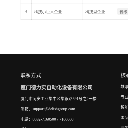
4
科技小巨人企业
科技型企业
省级
联系方式
核
雄
厦门德力实自动化设备有限公司
专
厦门市同安工业集中区集银路591号之2一楼
智
邮箱：support@delishgroup.com
国
电话：0592-7160500 / 7160660
高