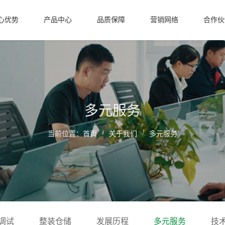
心优势
产品中心
品质保障
营销网络
合作伙
多元服务
/
/
当前位置：
首页
关于我们
多元服务
调试
整装仓储
发展历程
多元服务
技