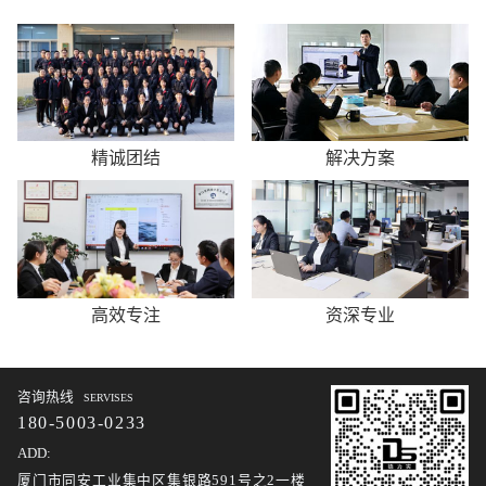
精诚团结
解决方案
高效专注
资深专业
咨询热线
SERVISES
180-5003-0233
ADD:
厦门市同安工业集中区集银路591号之2一楼